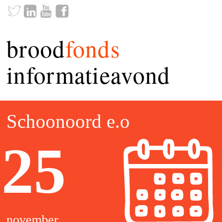
brood
fonds
informatieavond
Schoonoord e.o
25
november