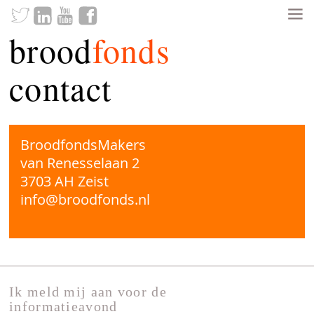
brood
fonds
contact
BroodfondsMakers
van Renesselaan 2
3703 AH Zeist
info@broodfonds.nl
Ik meld mij aan voor de
informatieavond