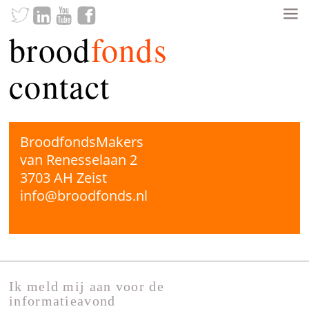
brood
fonds
contact
BroodfondsMakers
van Renesselaan 2
3703 AH Zeist
info@broodfonds.nl
Ik meld mij aan voor de
informatieavond