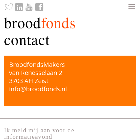
brood
fonds
contact
BroodfondsMakers
van Renesselaan 2
3703 AH Zeist
info@broodfonds.nl
Ik meld mij aan voor de
informatieavond