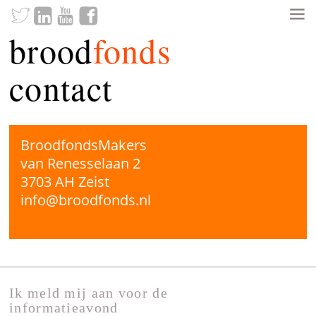
brood
fonds
contact
BroodfondsMakers
van Renesselaan 2
3703 AH Zeist
info@broodfonds.nl
Ik meld mij aan voor de
informatieavond