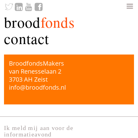
brood
fonds
contact
BroodfondsMakers
van Renesselaan 2
3703 AH Zeist
info@broodfonds.nl
Ik meld mij aan voor de
informatieavond