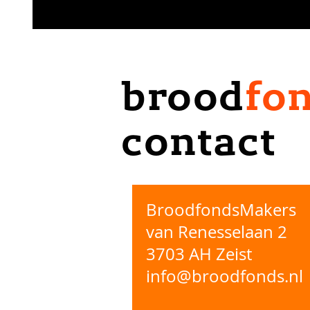
brood
fo
contact
BroodfondsMakers
van Renesselaan 2
3703 AH Zeist
info@broodfonds.nl