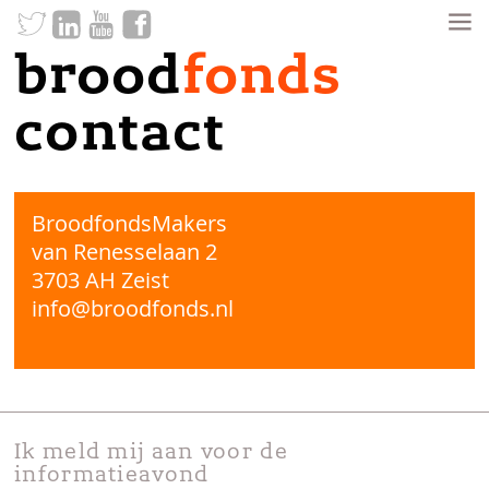
brood
fonds
contact
BroodfondsMakers
van Renesselaan 2
3703 AH Zeist
info@broodfonds.nl
Ik meld mij aan voor de
informatieavond