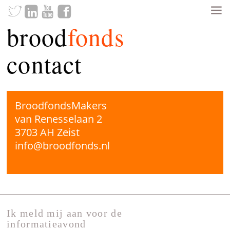
brood
fonds
contact
BroodfondsMakers
van Renesselaan 2
3703 AH Zeist
info@broodfonds.nl
Ik meld mij aan voor de
informatieavond