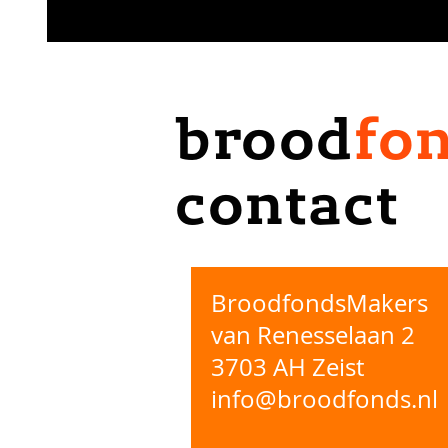
brood
fo
contact
BroodfondsMakers
van Renesselaan 2
3703 AH Zeist
info@broodfonds.nl