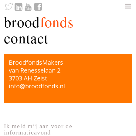
brood
fonds
contact
BroodfondsMakers
van Renesselaan 2
3703 AH Zeist
info@broodfonds.nl
Ik meld mij aan voor de
informatieavond