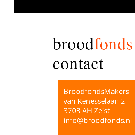
brood
fonds
contact
BroodfondsMakers
van Renesselaan 2
3703 AH Zeist
info@broodfonds.nl