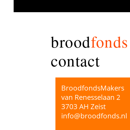
brood
fonds
contact
BroodfondsMakers
van Renesselaan 2
3703 AH Zeist
info@broodfonds.nl