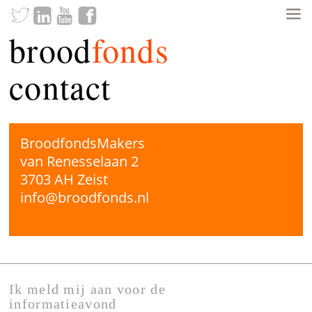
brood
fonds
contact
BroodfondsMakers
van Renesselaan 2
3703 AH Zeist
info@broodfonds.nl
Ik meld mij aan voor de
informatieavond