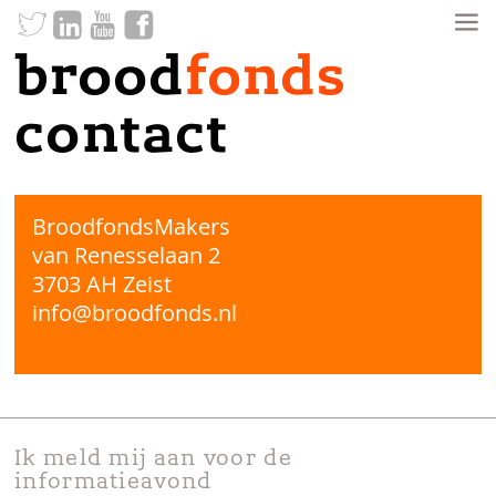
brood
fonds
contact
BroodfondsMakers
van Renesselaan 2
3703 AH Zeist
info@broodfonds.nl
Ik meld mij aan voor de
informatieavond