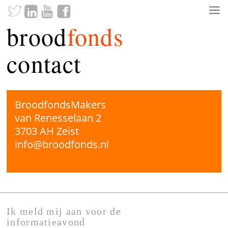
brood
fonds
contact
BroodfondsMakers
van Renesselaan 2
3703 AH Zeist
info@broodfonds.nl
Ik meld mij aan voor de
informatieavond