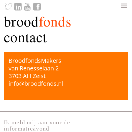
brood
fonds
contact
BroodfondsMakers
van Renesselaan 2
3703 AH Zeist
info@broodfonds.nl
Ik meld mij aan voor de
informatieavond