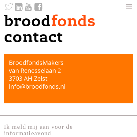
brood
fonds
contact
BroodfondsMakers
van Renesselaan 2
3703 AH Zeist
info@broodfonds.nl
Ik meld mij aan voor de
informatieavond