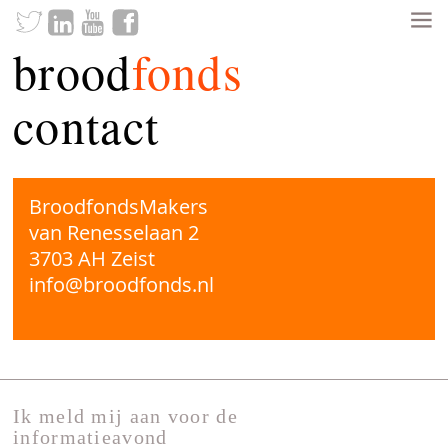
brood
fonds
contact
BroodfondsMakers
van Renesselaan 2
3703 AH Zeist
info@broodfonds.nl
Ik meld mij aan voor de
informatieavond