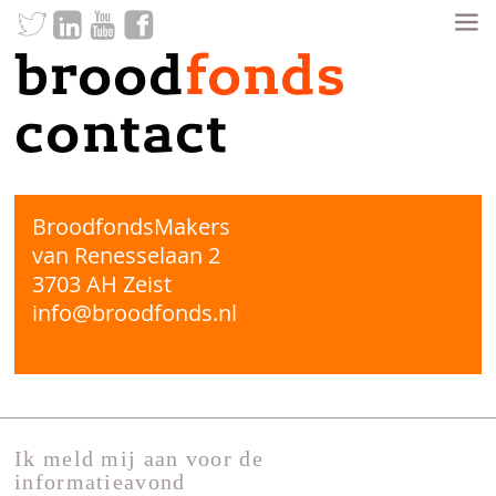
brood
fonds
contact
BroodfondsMakers
van Renesselaan 2
3703 AH Zeist
info@broodfonds.nl
Ik meld mij aan voor de
informatieavond