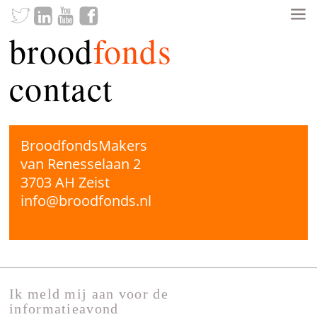
brood
fonds
contact
BroodfondsMakers
van Renesselaan 2
3703 AH Zeist
info@broodfonds.nl
Ik meld mij aan voor de
informatieavond