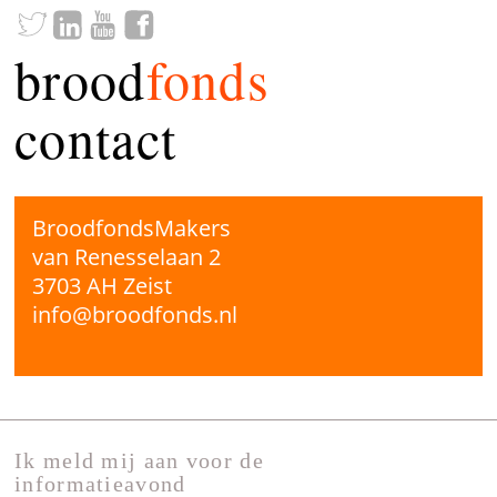
brood
fonds
contact
BroodfondsMakers
van Renesselaan 2
3703 AH Zeist
info@broodfonds.nl
Ik meld mij aan voor de
informatieavond