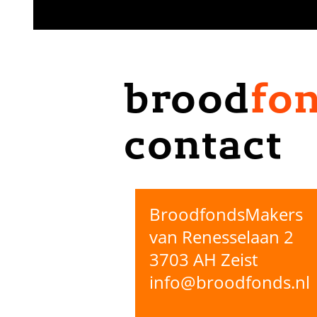
brood
fo
contact
BroodfondsMakers
van Renesselaan 2
3703 AH Zeist
info@broodfonds.nl