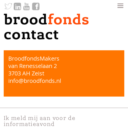
brood
fonds
contact
BroodfondsMakers
van Renesselaan 2
3703 AH Zeist
info@broodfonds.nl
Ik meld mij aan voor de
informatieavond