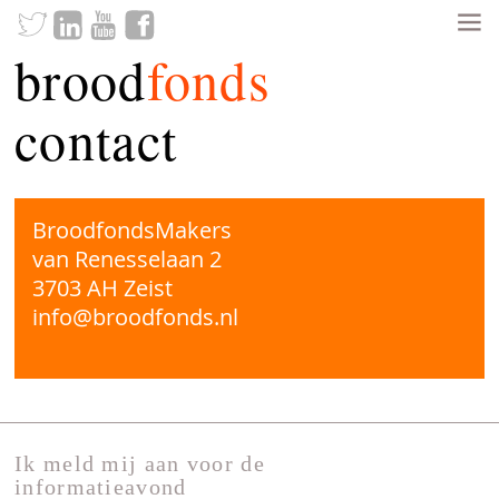
brood
fonds
contact
BroodfondsMakers
van Renesselaan 2
3703 AH Zeist
info@broodfonds.nl
Ik meld mij aan voor de
informatieavond