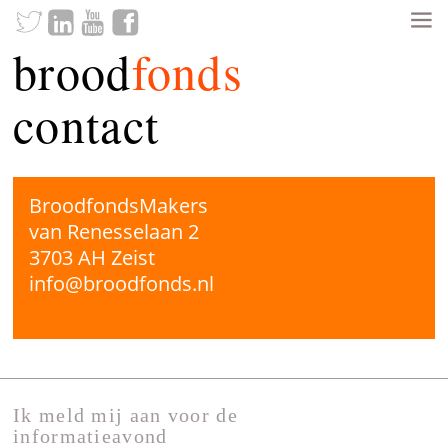
brood
fonds
contact
BroodfondsMakers
van Renesselaan 2
3703 AH Zeist
info@broodfonds.nl
Ik meld mij aan voor de
informatieavond