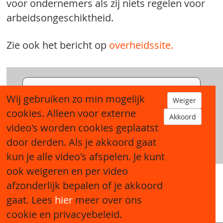
voor ondernemers als zij niets regelen voor
arbeidsongeschiktheid.
Zie ook het bericht op
overheidssite.
Dit is een YouTube video, ga je akkoord met hun voorwaarden?
Wij gebruiken zo min mogelijk
Weiger
Google privacy policy
.
cookies. Alleen voor externe
Akkoord
video's worden cookies geplaatst
Akkoord
door derden. Als je akkoord gaat
kun je alle video's afspelen. Je kunt
ook weigeren en per video
afzonderlijk bepalen of je akkoord
Sitemap
gaat. Lees
hier
meer over ons
cookie en privacyebeleid.