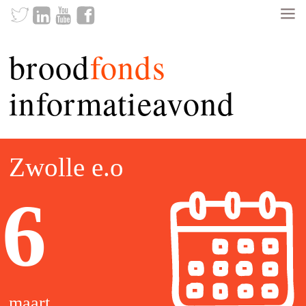
brood
fonds
informatieavond
Zwolle e.o
6
maart