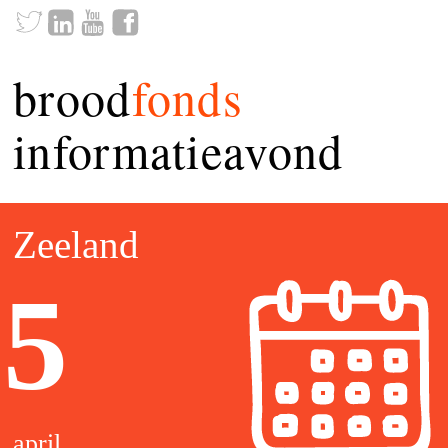
brood
fonds
informatieavond
Zeeland
5
april