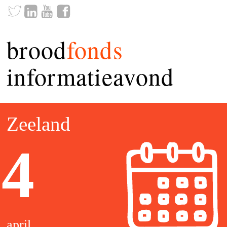
brood
fonds
informatieavond
Zeeland
4
april