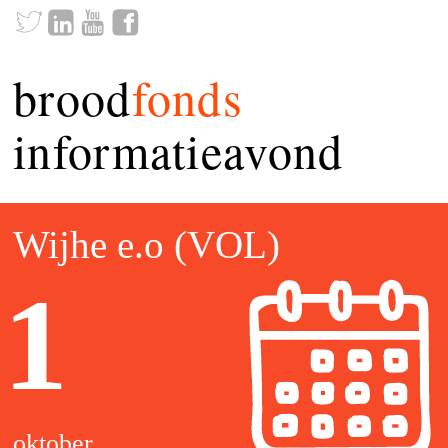
brood
fonds
informatieavond
Wijhe e.o (VOL)
1
oktober