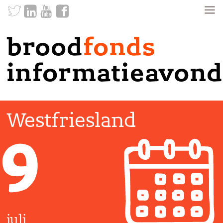
brood
fonds
informatieavond
Westfriesland
9
juli