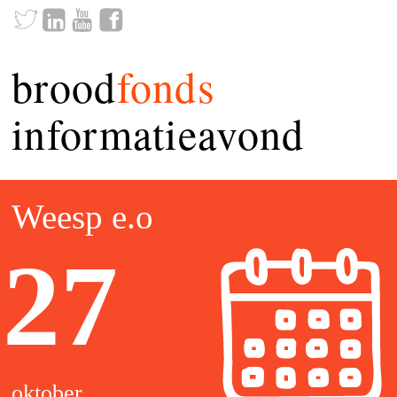
brood
fonds
informatieavond
Weesp e.o
27
oktober