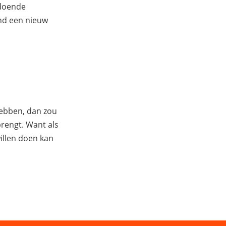
ldoende
ond een nieuw
hebben, dan zou
 brengt. Want als
illen doen kan