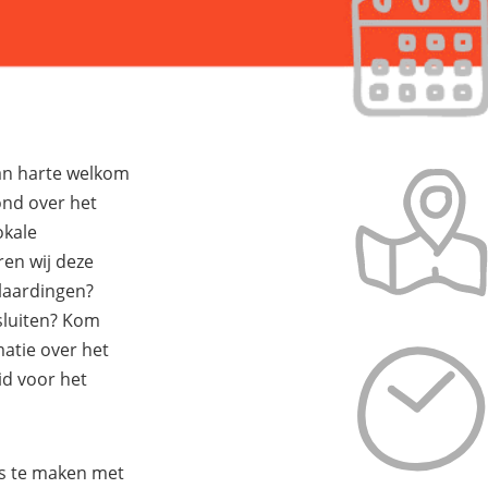
an harte welkom
nd over het
okale
ren wij deze
Vlaardingen?
sluiten? Kom
matie over het
id voor het
is te maken met