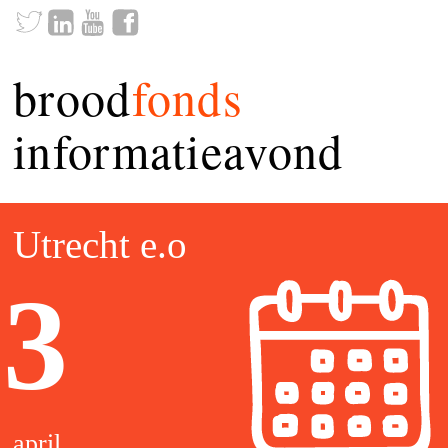
brood
fonds
informatieavond
Utrecht e.o
3
april