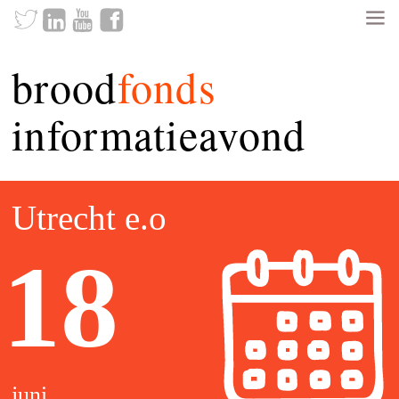
brood
fonds
informatieavond
Utrecht e.o
18
juni