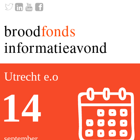
brood
fonds
informatieavond
Utrecht e.o
14
september