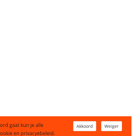
ord gaat kun je alle
Akkoord
Weiger
okie en privacyebeleid.