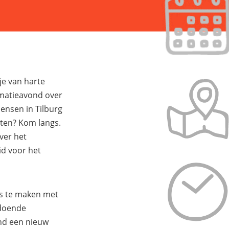
e van harte
matieavond over
ensen in Tilburg
iten? Kom langs.
over het
id voor het
is te maken met
ldoende
ond een nieuw