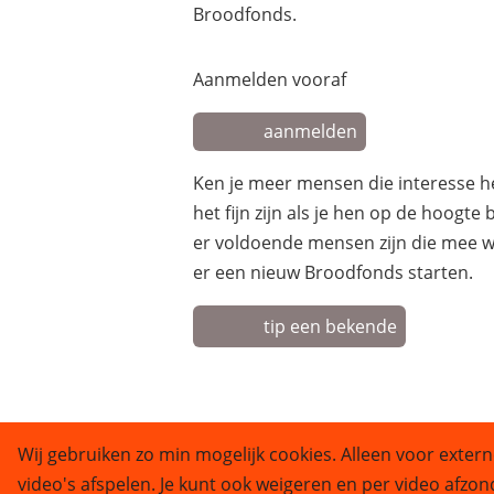
Broodfonds.
Aanmelden vooraf
aanmelden
Ken je meer mensen die interesse 
het fijn zijn als je hen op de hoogte
er voldoende mensen zijn die mee w
er een nieuw Broodfonds starten.
tip een bekende
Wij gebruiken zo min mogelijk cookies. Alleen voor extern
video's afspelen. Je kunt ook weigeren en per video afzon