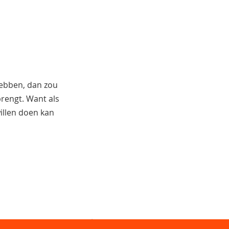
hebben, dan zou
 brengt. Want als
illen doen kan
Sitemap