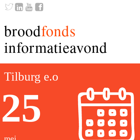
brood
fonds
informatieavond
Tilburg e.o
25
mei