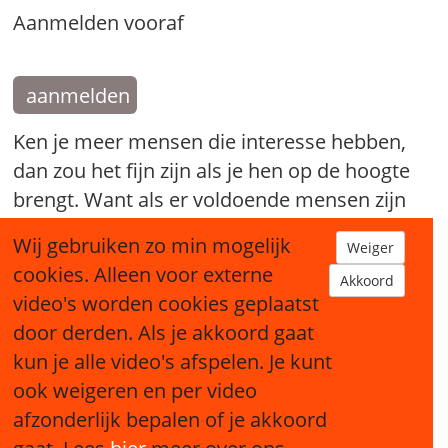
Aanmelden vooraf
aanmelden
Ken je meer mensen die interesse hebben,
dan zou het fijn zijn als je hen op de hoogte
brengt. Want als er voldoende mensen zijn
die mee willen doen kan er een nieuw
Wij gebruiken zo min mogelijk
Weiger
Broodfonds starten.
cookies. Alleen voor externe
Akkoord
video's worden cookies geplaatst
tip een bekende
door derden. Als je akkoord gaat
kun je alle video's afspelen. Je kunt
ook weigeren en per video
afzonderlijk bepalen of je akkoord