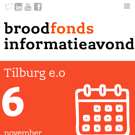
brood
fonds
informatieavond
Tilburg e.o
6
november