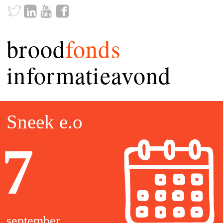
brood
fonds
informatieavond
Sneek e.o
7
september