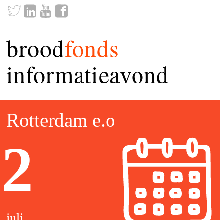
brood
fonds
informatieavond
Rotterdam e.o
2
juli