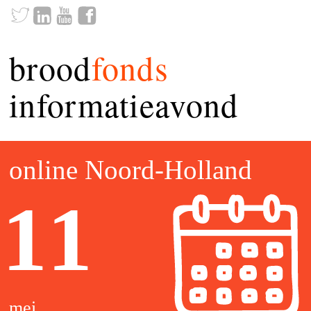
brood
fonds
informatieavond
online Noord-Holland
11
mei