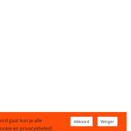
ord gaat kun je alle
Akkoord
Weiger
okie en privacyebeleid.