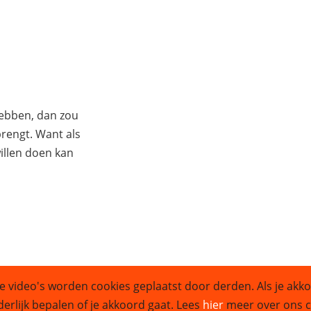
hebben, dan zou
 brengt. Want als
illen doen kan
e video's worden cookies geplaatst door derden. Als je akko
Sitemap
derlijk bepalen of je akkoord gaat. Lees
hier
meer over ons co