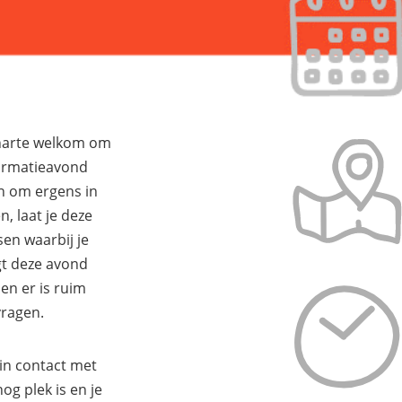
 harte welkom om
ormatieavond
n om ergens in
, laat je deze
en waarbij je
jgt deze avond
en er is ruim
vragen.
in contact met
g plek is en je