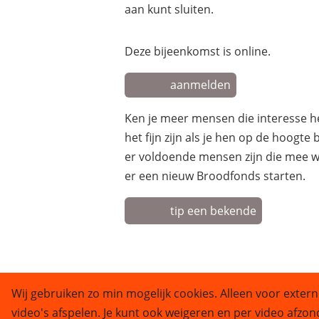
aan kunt sluiten.
Deze bijeenkomst is online.
aanmelden
Ken je meer mensen die interesse 
het fijn zijn als je hen op de hoogte
er voldoende mensen zijn die mee w
er een nieuw Broodfonds starten.
tip een bekende
Wij gebruiken zo min mogelijk cookies. Alleen voor extern
video's afspelen. Je kunt ook weigeren en per video afzon