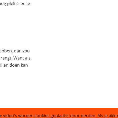
g plek is en je
hebben, dan zou
 brengt. Want als
illen doen kan
e video's worden cookies geplaatst door derden. Als je akko