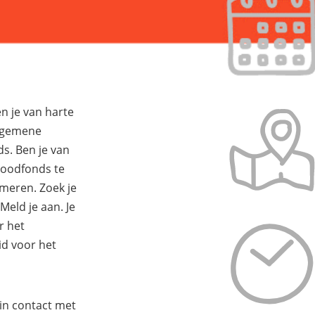
 je van harte
lgemene
s. Ben je van
roodfonds te
rmeren. Zoek je
Meld je aan. Je
r het
id voor het
in contact met