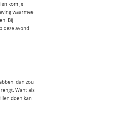
ien kom je
geving waarmee
n. Bij
op deze avond
hebben, dan zou
 brengt. Want als
illen doen kan