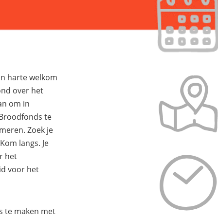
an harte welkom
nd over het
an om in
 Broodfonds te
rmeren. Zoek je
 Kom langs. Je
r het
id voor het
is te maken met