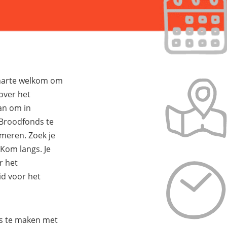
 harte welkom om
over het
an om in
 Broodfonds te
rmeren. Zoek je
 Kom langs. Je
r het
id voor het
is te maken met