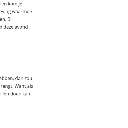
ien kom je
geving waarmee
n. Bij
op deze avond
hebben, dan zou
 brengt. Want als
illen doen kan