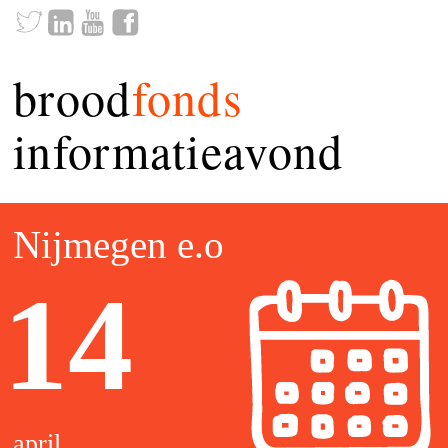
brood
fonds
informatieavond
Nijmegen e.o
14
april