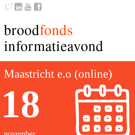
brood
fonds
informatieavond
Maastricht e.o (online)
18
november